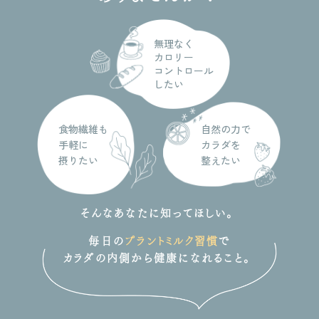
無理なく
カロリー
コントロール
したい
食物繊維も
自然の力で
手軽に
カラダを
摂りたい
整えたい
そんなあなたに知ってほしい。
毎日の
プラントミルク習慣
で
カラダの内側から健康になれること。