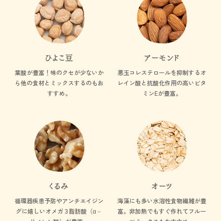
ひよこ豆
アーモンド
葉酸が豊富！味のクセが少ないか
悪玉コレステロールを抑制する
オ
ら
他の食材とミックスするのもお
レイン酸と抗酸化作用の高い
ビタ
すすめ。
ミンEが豊富。
くるみ
オーツ
循環器疾患予防やアンチエイジン
海藻にも多い水溶性食物繊維が豊
グに
嬉しいオメガ３脂肪酸
（α－
富。
非加熱でもすぐ作れてフルー