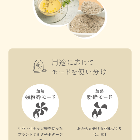
用途に応じて
モードを使い分け
加熱
加熱
強粉砕モード
粉砕モード
生豆・生ナッツ等を
使った
おからと分ける
豆乳づくり
プラントミルクや
ポタージ
に。
※1