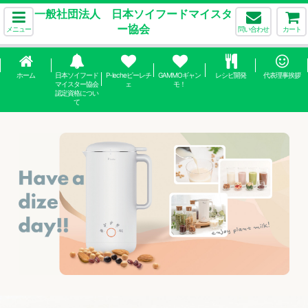
一般社団法人 日本ソイフードマイスタ
ー協会
メニュー
問い合わせ
カート
ホーム
日本ソイフード
P-lecheピーレチ
GAMMOギャン
レシピ開発
代表理事挨拶
マイスター協会
ェ
モ！
認定資格につい
て