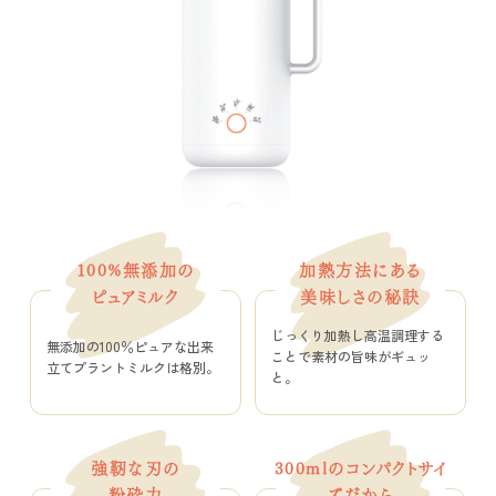
100%無添加の
加熱方法にある
ピュアミルク
美味しさの秘訣
じっくり加熱し高温調理する
無添加の100％ピュアな
出来
ことで素材の旨味がギュッ
立てプラントミルクは格別。
と。
強靭な刃の
300mlのコンパクトサイ
粉砕力
ズ
だから