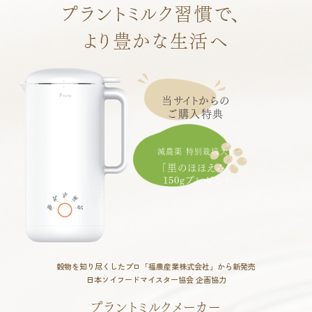
プラントミルク習慣で、
より豊かな生活へ
当サイトからの
ご購入特典
減農薬 特別栽培大豆
「里のほほえみ」
150gプレゼント
穀物を知り尽くしたプロ「福農産業株式会社」から新発売
日本ソイフードマイスター協会 企画協力
プラントミルクメーカー