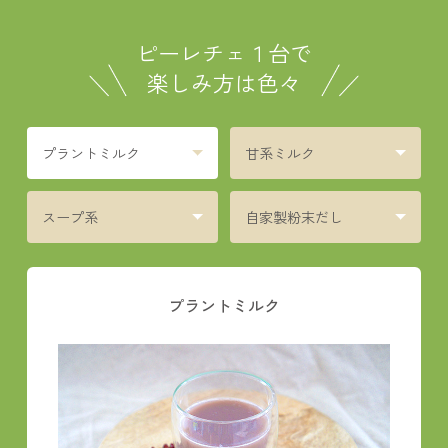
ピーレチェ１台で
楽しみ方は色々
プラントミルク
甘系ミルク
スープ系
自家製粉末だし
プラントミルク