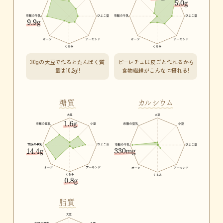
30gの大豆で作るとたんぱく質
ピーレチェは皮ごと作れるから
量は10.2g!!
食物繊維がこんなに摂れる!
糖質
カルシウム
脂質