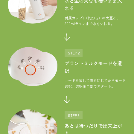
水と生の大豆を硬いまま入
れる
付属カップ1（約20ｇ）の大豆と、
300mlラインまで水をいれる。
STEP 2
プラントミルクモードを選
択
コードを挿して蓋を閉じてからモード
選択。選択後自動でスタート。
STEP 3
あとは待つだけで出来上が
り