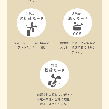
ュに。
加熱なし
湯沸かし
強粉砕モード
温めモード
フルーツジュース、
RAWプ
湯沸かしやスープの
温めな
ラントミルクに。
※2
おしに。急速沸騰
ではあり
ません。
粗目
粉砕モード
乾燥食材の粉砕に。
低速→
中速→高速と
自動で変速。
粉末出汁づくりにも。