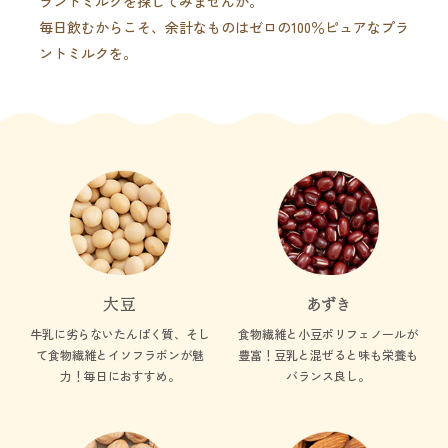
ラントミルクを探してみませんか。
毎日飲むからこそ、余計なものはゼロの100％ピュアなプラ
ントミルクを。
大豆
あずき
牛乳に劣らないたんぱく質、
そし
食物繊維と小豆ポリフェノールが
て食物繊維とイソフラボンが魅
豊富！
豆乳と混ぜると味も栄養も
力！
毎日におすすめ。
バランス良し。