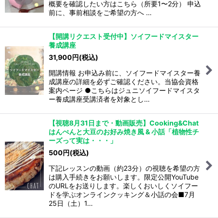
概要を確認したい方はこちら（所要1〜2分） 申込
前に、事前相談をご希望の方へ …
【開講リクエスト受付中】ソイフードマイスター
養成講座
31,900
円
(税込)
開講情報 お申込み前に、ソイフードマイスター養
成講座の詳細を必ずご確認ください。当協会資格
案内ページ ●こちらはジュニソイフードマイスタ
ー養成講座受講済者を対象とし…
【視聴8月31日まで・動画販売】Cooking&Chat
はんぺんと大豆のお好み焼き風 & 小話「植物性チ
ーズって実は・・・」
500
円
(税込)
下記レッスンの動画（約23分）の視聴を希望の方
は購入手続きをお願いします。限定公開YouTube
のURLをお送りします。楽しくおいしくソイフー
ドを学ぶオンラインクッキング＆小話の会■7月
25日（土）1…