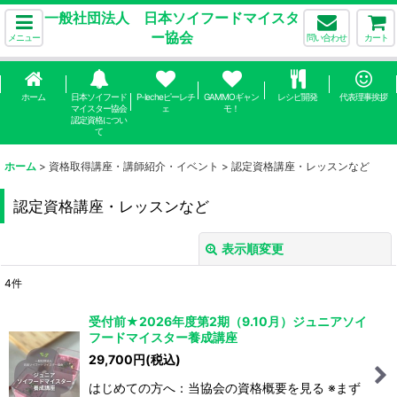
一般社団法人 日本ソイフードマイスタ
ー協会
メニュー
問い合わせ
カート
ホーム
日本ソイフード
P-lecheピーレチ
GAMMOギャン
レシピ開発
代表理事挨拶
マイスター協会
ェ
モ！
認定資格につい
て
ホーム
>
資格取得講座・講師紹介・イベント
>
認定資格講座・レッスンなど
認定資格講座・レッスンなど
表示順変更
閉じる
4
件
表示数
:
受付前★2026年度第2期（9.10月）ジュニアソイ
フードマイスター養成講座
並び順
:
29,700
円
(税込)
はじめての方へ：当協会の資格概要を見る ※まず
絞り込む