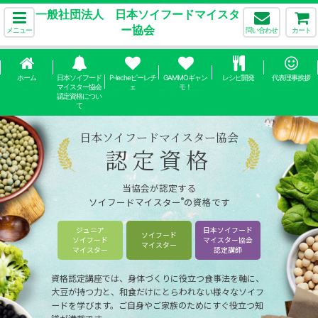
一般社団法人 日本ソイフードマイスタ
ー協会
メニュー
問い合わせ
カート
ホーム
日本ソイフード
P-lecheピーレチ
GAMMOギャン
レシピ開発
代表理事挨拶
マイスター協会
ェ
モ！
認定資格につい
て
日本ソイフードマイスター協会
認定資格
当協会が認定する
®
ソイフードマイスター
の資格です
ジュニア
日本ソイフード
ソイフード
ソイフード
マイスター協会
マイスター
マイスター
認定講師
資格認定講座では、身体づくりに役立つ食事法を軸に、
大豆が持つ力と、和食だけにとらわれない様々なソイフ
ードを学びます。
ご自身やご家族のためにすぐ役立つ知