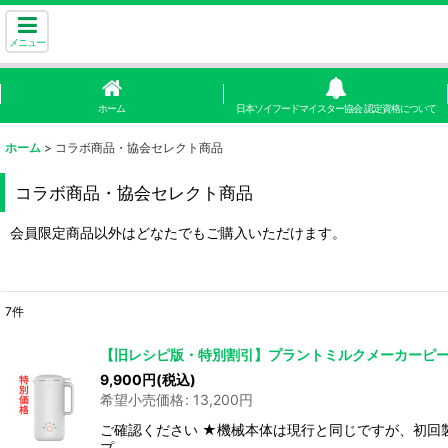
メニュー
ホーム
日本ソイフードマイスター協会 認定資格について
ホーム
>
コラボ商品・協会セレクト商品
コラボ商品・協会セレクト商品
会員限定商品以外はどなたでもご購入いただけます。
7
件
表示数
:
【旧レシピ版・特別割引】プラントミルクメーカーピ
9,900
円
(税込)
並び順
:
希望小売価格
:
13,200
円
ご確認ください ★機械本体は現行と同じですが、初回製
プ …