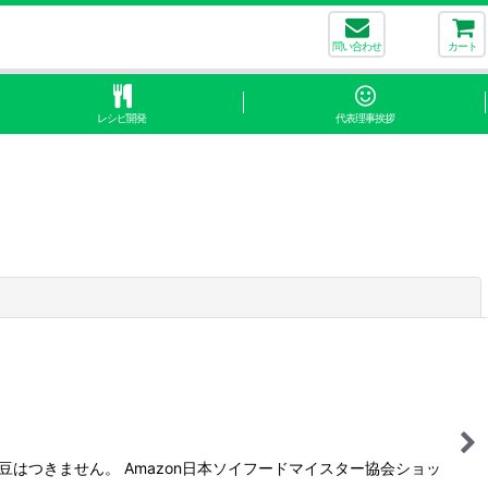
問い合わせ
カート
レシピ開発
代表理事挨拶
閉じる
はつきません。 Amazon日本ソイフードマイスター協会ショッ