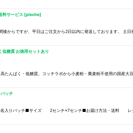
送料サービス
[
pleche
]
1週間後からですが、平日はご注文から2日以内に発送しております。 土
く低糖質 お徳用セットあり
・高たんぱく・低糖質。コッチラボから小麦粉・蕎麦粉不使用の国産大
ーバッチ
名入りバッチ■サイズ 2センチ×7センチ■お届け方法・送料 レタ