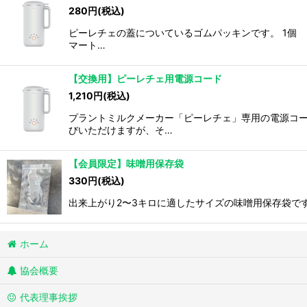
280
円
(税込)
ピーレチェの蓋についているゴムパッキンです。 1個
マート…
【交換用】ピーレチェ用電源コード
1,210
円
(税込)
プラントミルクメーカー「ピーレチェ」専用の電源コー
びいただけますが、そ…
【会員限定】味噌用保存袋
330
円
(税込)
出来上がり2〜3キロに適したサイズの味噌用保存袋で
ホーム
協会概要
代表理事挨拶