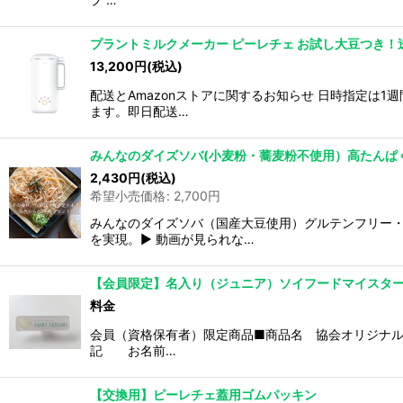
プラントミルクメーカー ピーレチェ お試し大豆つき！
13,200
円
(税込)
配送とAmazonストアに関するお知らせ 日時指定は
ます。即日配送…
みんなのダイズソバ(小麦粉・蕎麦粉不使用）高たんぱ
2,430
円
(税込)
希望小売価格
:
2,700
円
みんなのダイズソバ（国産大豆使用）グルテンフリー
を実現。▶︎ 動画が見られな…
【会員限定】名入り（ジュニア）ソイフードマイスタ
料金
会員（資格保有者）限定商品■商品名 協会オリジナル
記 お名前…
【交換用】ピーレチェ蓋用ゴムパッキン