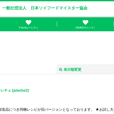
一般社団法人 日本ソイフードマイスター協会
P-lecheピーレチェ
GAMMOギャンモ！
表示順変更
ーレチェ
[
pleche2
]
造品につき同梱レシピが旧バージョンとなっております。 ★お試し大豆
絞り込む